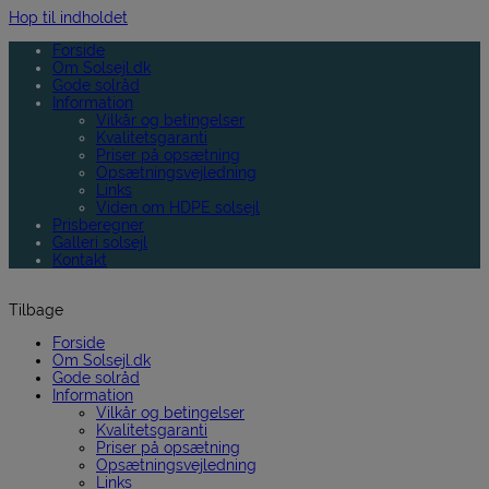
Hop til indholdet
Forside
Om Solsejl.dk
Gode solråd
Information
Vilkår og betingelser
Kvalitetsgaranti
Priser på opsætning
Opsætningsvejledning
Links
Viden om HDPE solsejl
Prisberegner
Galleri solsejl
Kontakt
Tilbage
Forside
Om Solsejl.dk
Gode solråd
Information
Vilkår og betingelser
Kvalitetsgaranti
Priser på opsætning
Opsætningsvejledning
Links