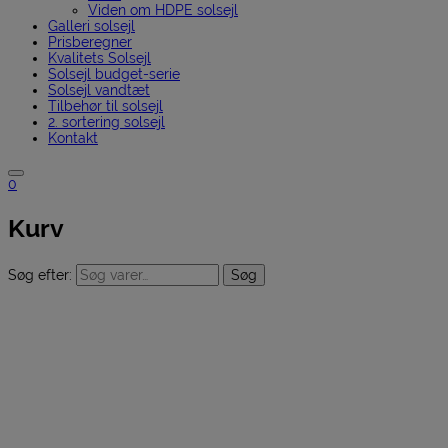
Viden om HDPE solsejl
Galleri solsejl
Prisberegner
Kvalitets Solsejl
Solsejl budget-serie
Solsejl vandtæt
Tilbehør til solsejl
2. sortering solsejl
Kontakt
0
Kurv
Søg efter:
Søg