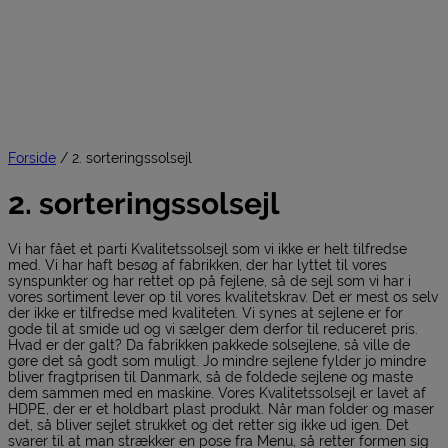
Forside
/ 2. sorteringssolsejl
2. sorteringssolsejl
Vi har fået et parti Kvalitetssolsejl som vi ikke er helt tilfredse
med. Vi har haft besøg af fabrikken, der har lyttet til vores
synspunkter og har rettet op på fejlene, så de sejl som vi har i
vores sortiment lever op til vores kvalitetskrav. Det er mest os selv
der ikke er tilfredse med kvaliteten. Vi synes at sejlene er for
gode til at smide ud og vi sælger dem derfor til reduceret pris.
Hvad er der galt? Da fabrikken pakkede solsejlene, så ville de
gøre det så godt som muligt. Jo mindre sejlene fylder jo mindre
bliver fragtprisen til Danmark, så de foldede sejlene og maste
dem sammen med en maskine. Vores Kvalitetssolsejl er lavet af
HDPE, der er et holdbart plast produkt. Når man folder og maser
det, så bliver sejlet strukket og det retter sig ikke ud igen. Det
svarer til at man strækker en pose fra Menu, så retter formen sig