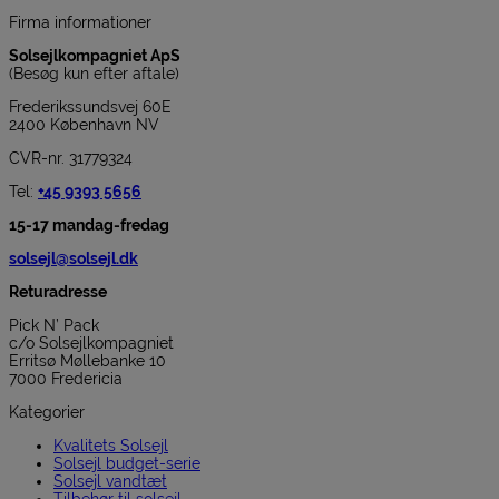
Firma informationer
Solsejlkompagniet ApS
(Besøg kun efter aftale)
Frederikssundsvej 60E
2400 København NV
CVR-nr. 31779324
Tel:
+45 9393 5656
15-17 mandag-fredag
solsejl@solsejl.dk
Returadresse
Pick N’ Pack
c/o Solsejlkompagniet
Erritsø Møllebanke 10
7000 Fredericia
Kategorier
Kvalitets Solsejl
Solsejl budget-serie
Solsejl vandtæt