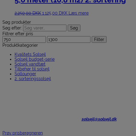
2.250,00
DKK
1.125,00
DKK
Læs mere
Søg produkter
Søg efter:
Søg
Filtrer efter pris
Filter
Produktkategorier
Kvalitets Solsejl
Solsejl budget-serie
Solsejl vandtæt
Tilbehør til solsejl
Sollounger
2. sorteringssolsejl
Har du brug for hjælp til at finde det
helt rigtige solsejl?
Så er du meget velkomen til at kontakte os på tlf.: Tlf. 9393 5656
(kl. 15-17, mandag-fredag) eller på mail
solsejl@solsejl.dk
, som vi
besvarer indenfor 24 timer i hverdagen.
Prøv prisberegneren