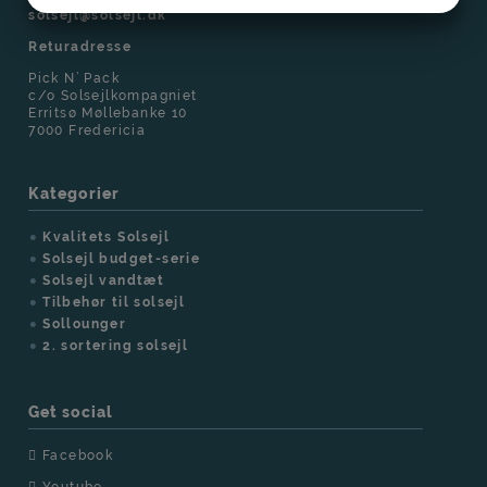
solsejl@solsejl.dk
MARKETING
STATISTIK
Returadresse
Pick N’ Pack
c/o Solsejlkompagniet
Erritsø Møllebanke 10
7000 Fredericia
Kategorier
Kvalitets Solsejl
Solsejl budget-serie
Solsejl vandtæt
Tilbehør til solsejl
Sollounger
2. sortering solsejl
Get social
Facebook