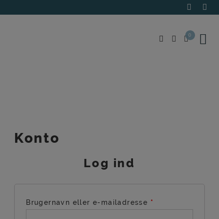
Hop
til
indholdet
0
Konto
Log ind
Brugernavn eller e-mailadresse
*