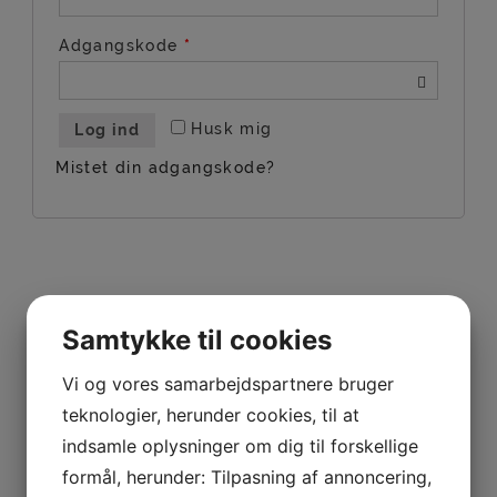
Adgangskode
*
Husk mig
Log ind
Mistet din adgangskode?
Samtykke til cookies
Har du brug for hjælp til at
Vi og vores samarbejdspartnere bruger
finde det helt rigtige
teknologier, herunder cookies, til at
solsejl?
indsamle oplysninger om dig til forskellige
Så er du meget velkomen til at kontakte os på tlf.:
formål, herunder: Tilpasning af annoncering,
Tlf. 9393 5656 (kl. 15-17, mandag-fredag) eller på