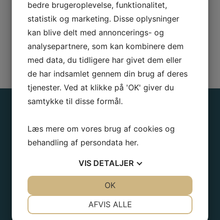
mail
solsejl@solsejl.dk
, som vi besvarer indenfor
bedre brugeroplevelse, funktionalitet,
24 timer i hverdagen.
statistik og marketing. Disse oplysninger
kan blive delt med annoncerings- og
analysepartnere, som kan kombinere dem
Prøv prisberegneren
med data, du tidligere har givet dem eller
de har indsamlet gennem din brug af deres
tjenester. Ved at klikke på 'OK' giver du
samtykke til disse formål.
Firma informationer
Læs mere om vores brug af cookies og
Solsejlkompagniet ApS
behandling af persondata
her
.
(Besøg kun efter aftale)
VIS
DETALJER
Frederikssundsvej 60E
2400 København NV
JA
NEJ
OK
JA
NEJ
CVR-nr. 31779324
Tel:
+45 9393 5656
NØDVENDIGE
PRÆFERENCER
AFVIS ALLE
15-17 mandag-fredag
JA
NEJ
JA
NEJ