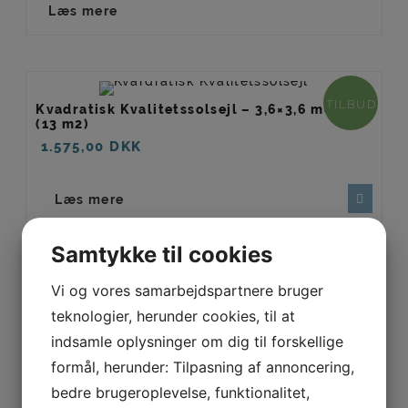
Læs mere
TILBUD
Kvadratisk Kvalitetssolsejl – 3,6×3,6 meter
(13 m2)
1.575,00
DKK
Læs mere
Samtykke til cookies
Vi og vores samarbejdspartnere bruger
Lille trekantet Kvalitetssolejl – 3,6 meter
(5,6 m2) – K336
teknologier, herunder cookies, til at
1.500,00
DKK
indsamle oplysninger om dig til forskellige
formål, herunder: Tilpasning af annoncering,
Læs mere
bedre brugeroplevelse, funktionalitet,