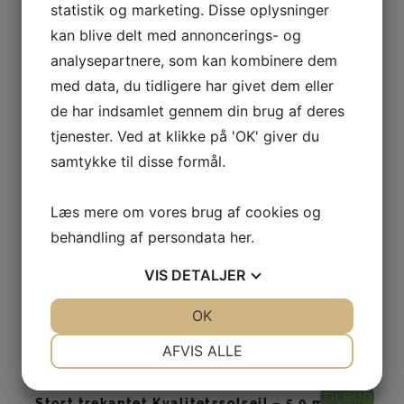
statistik og marketing. Disse oplysninger
kan blive delt med annoncerings- og
analysepartnere, som kan kombinere dem
TILBUD
Rektangulært Kvalitetssolsejl – 3×5 meter
med data, du tidligere har givet dem eller
1.799,00
DKK
de har indsamlet gennem din brug af deres
tjenester. Ved at klikke på 'OK' giver du
samtykke til disse formål.
Læs mere
Læs mere om vores brug af cookies og
Sandfarvet Kvalitetssolsejl – 5,4×5,4 meter
behandling af persondata
her
.
3.500,00
DKK
VIS
DETALJER
Læs mere
JA
NEJ
OK
JA
NEJ
NØDVENDIGE
PRÆFERENCER
AFVIS ALLE
JA
NEJ
JA
NEJ
TILBUD
Stort trekantet Kvalitetssolsejl – 5,0 meter