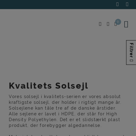
Hop
til
indholdet
0
Filtrer
Kvalitets Solsejl
Vores solsejl i kvalitets-serien er vores absolut
kraftigste solsejl, der holder i rigtigt mange år.
Solsejlene kan tåle tre af de danske årstider.
Alle sejlene er lavet i HDPE, der står for High
Density Polyethylen. Det er et slidstærkt plast
produkt, der forebygger algedannelse.