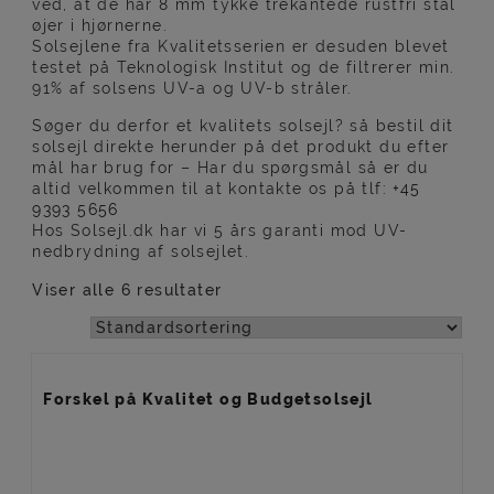
ved, at de har 8 mm tykke trekantede rustfri stål
øjer i hjørnerne.
Solsejlene fra Kvalitetsserien er desuden blevet
testet på Teknologisk Institut og de filtrerer min.
91% af solsens UV-a og UV-b stråler.
Søger du derfor et kvalitets solsejl? så bestil dit
solsejl direkte herunder på det produkt du efter
mål har brug for – Har du spørgsmål så er du
altid velkommen til at kontakte os på t
lf:
+45
9393 5656
Hos Solsejl.dk har vi 5 års garanti mod UV-
nedbrydning af solsejlet.
Viser alle 6 resultater
Forskel på Kvalitet og Budgetsolsejl