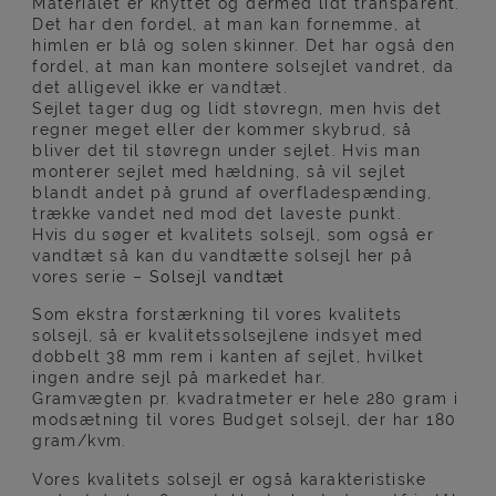
Materialet er knyttet og dermed lidt transparent.
Det har den fordel, at man kan fornemme, at
himlen er blå og solen skinner. Det har også den
fordel, at man kan montere solsejlet vandret, da
det alligevel ikke er vandtæt.
Sejlet tager dug og lidt støvregn, men hvis det
regner meget eller der kommer skybrud, så
bliver det til støvregn under sejlet. Hvis man
monterer sejlet med hældning, så vil sejlet
blandt andet på grund af overfladespænding,
trække vandet ned mod det laveste punkt.
Hvis du søger et kvalitets solsejl, som også er
vandtæt så kan du vandtætte solsejl her på
vores serie –
Solsejl vandtæt
Som ekstra forstærkning til vores kvalitets
solsejl, så er kvalitetssolsejlene indsyet med
dobbelt 38 mm rem i kanten af sejlet, hvilket
ingen andre sejl på markedet har.
Gramvægten pr. kvadratmeter er hele 280 gram i
modsætning til vores Budget solsejl, der har 180
gram/kvm.
Vores kvalitets solsejl er også karakteristiske