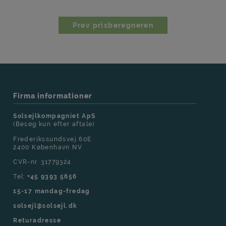
Prøv prisberegneren
Firma informationer
Solsejlkompagniet ApS
(Besøg kun efter aftale)
Frederikssundsvej 60E
2400 København NV
CVR-nr. 31779324
Tel:
+45 9393 5656
15-17 mandag-fredag
solsejl@solsejl.dk
Returadresse