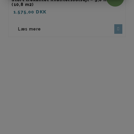
MARKETING
STATISTIK
(10,8 m2)
1.575,00
DKK
Læs mere
Har du brug for hjælp til at
finde det helt rigtige
solsejl?
Så er du meget velkomen til at kontakte os på tlf.:
Tlf. 9393 5656 (kl. 15-17, mandag-fredag) eller på
mail
solsejl@solsejl.dk
, som vi besvarer indenfor
24 timer i hverdagen.