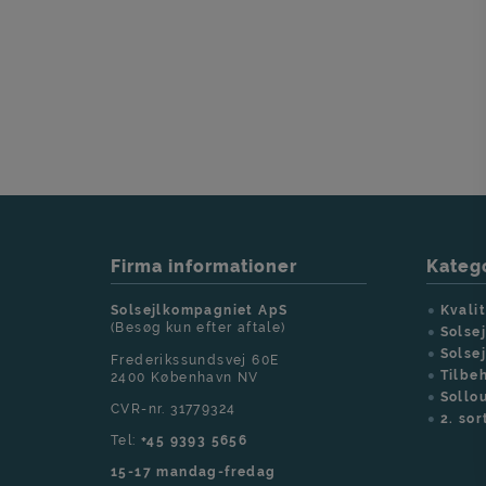
Så er du meget 
mandag-fredag) 
Firma informationer
Katego
Solsejlkompagniet ApS
Kvalit
(Besøg kun efter aftale)
Solse
Solse
Frederikssundsvej 60E
Tilbeh
2400 København NV
Sollo
CVR-nr. 31779324
2. sor
Tel:
+45 9393 5656
15-17 mandag-fredag