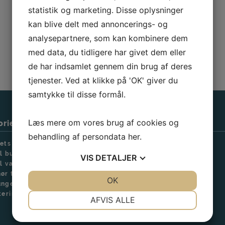
velkomen til at kontakte os på tlf.: Tlf. 9393 
statistik og marketing. Disse oplysninger
eller på mail
solsejl@solsejl.dk
, som vi bes
kan blive delt med annoncerings- og
timer i hverdagen.
analysepartnere, som kan kombinere dem
Prøv prisberegneren
med data, du tidligere har givet dem eller
de har indsamlet gennem din brug af deres
tjenester. Ved at klikke på 'OK' giver du
samtykke til disse formål.
Læs mere om vores brug af cookies og
rier
Get social
behandling af persondata
her
.
ets Solsejl
Facebook
jl budget-serie
VIS
DETALJER
Youtube
jl vandtæt
ør til solsejl
JA
NEJ
OK
JA
NEJ
unger
tering solsejl
NØDVENDIGE
PRÆFERENCER
AFVIS ALLE
JA
NEJ
JA
NEJ