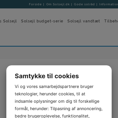
Forside
Om Solsejl.dk
Gode solråd
Informatio
s Solsejl
Solsejl budget-serie
Solsejl vandtæt
Tilbehø
Samtykke til cookies
Vi og vores samarbejdspartnere bruger
teknologier, herunder cookies, til at
indsamle oplysninger om dig til forskellige
hjælp til at finde det helt
formål, herunder: Tilpasning af annoncering,
bedre brugeroplevelse, funktionalitet,