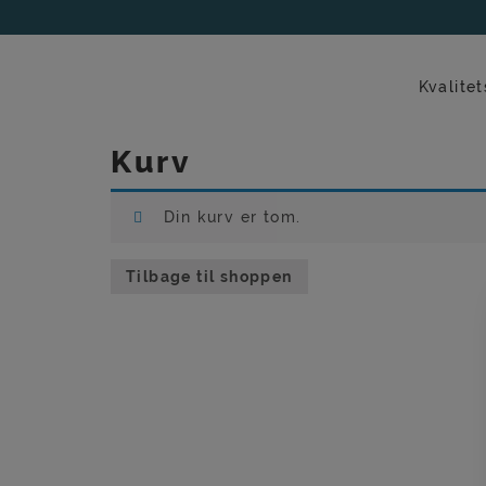
Hop
til
indholdet
Kvalitet
Kurv
Din kurv er tom.
Tilbage til shoppen
Har du brug for 