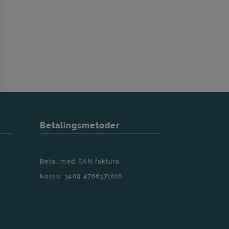
5656 (kl. 15-17,
varer indenfor 24
Betalingsmetoder
Betal med EAN faktura
Konto: 3409 4768371016